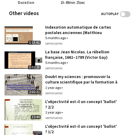
Duration
1h 49min 25sec
Other videos
AUTOPLAY
Indexation automatique de cartes
postales anciennes (Matthieu
Pelingre)
5 months ago
•
1:13:41
seminaires
La base Jean Nicolas. La rébellion
française, 1661–1789 (Victor Gay)
5 months ago
•
1:02:25
seminaires
Doubt my sciences : promouvoir la
culture scientifique par la formation à
l’épistémologie
1 year ago
•
2:02:31
seminaires
L'objectivité est-il un concept 'ballot'
? 2/2
1 year ago
•
32:40
seminaires
L'objectivité est-il un concept 'ballot'
? 1/2